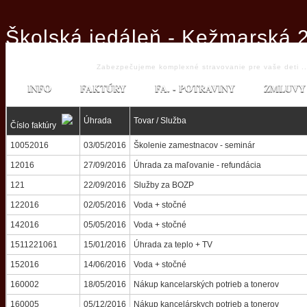
Školská jedáleň - Kežmarská 
Zabezpečujeme komplexné stravovanie pre vaše deti ..
INFO
FAKTÚRY
FA. - POTRAVINY
ZMLUVY
Úhrada
Tovar / Služba
Číslo faktúry
10052016
03/05/2016
Školenie zamestnacov - seminár
12016
27/09/2016
Úhrada za maľovanie - refundácia
121
22/09/2016
Služby za BOZP
122016
02/05/2016
Voda + stočné
142016
05/05/2016
Voda + stočné
1511221061
15/01/2016
Úhrada za teplo + TV
152016
14/06/2016
Voda + stočné
160002
18/05/2016
Nákup kancelarských potrieb a tonerov
160005
05/12/2016
Nákup kancelárskych potrieb a tonerov