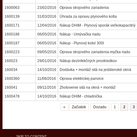
1600063
23/02/2016
Oprava strojového zariadenia
1600139
31/03/2016
Úhrada za opravu plynového kotla
1600171
12/04/2016
Nákup DHIM - Plynový sporák veľkokapacitný
1600186
06/05/2016
Nákup - Umývačka riadu
1600187
06/05/2016
Nákup - Plynový kotol 300l
1600223
09/05/2016
Oprava strojového zariadenia-myčka riadu
160023
29/01/2016
Nákup dezinfekčných prostriedkov
160034
14/10/2016
Dodávka + montáž sitá na jedálenské okná
1600360
11/08/2016
Oprava elektrickej panvice
160041
09/11/2016
Zhotovenie sitá na okná + montáž
1600478
14/10/2016
Nákup DHIM - chladnička
«
Začiatok
Dozadu
1
2
3
SKIP TO CONTENT