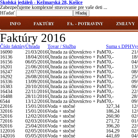
Školská jedáleň - Kežmarská 28, Košice
Zabezpečujeme komplexné stravovanie pre vaše deti ...
Hľadať
INFO
FAKTÚRY
FA. - POTRAVINY
ZMLUVY
Faktúry 2016
Číslo faktúry
Úhrada
Tovar / Služba
Suma s DPH
Vy
16090
21/03/2016
Úhrada za účtovníctvo + PaM
70,-
21
16136
18/04/2016
Úhrada za účtovníctvo + PaM
70,-
18
16156
06/05/2016
Úhrada za účtovníctvo + PaM
70,-
04
16201
21/06/2016
Úhrada za účtovníctvo + PaM
70,-
13
16247
22/07/2016
Úhrada za účtovníctvo + PaM
70,-
08
16292
26/08/2016
Úhrada za účtovníctvo + PaM
70,-
25
16336
13/09/2016
Úhrada za účtovníctvo + PaM
70,-
09
16383
20/10/2016
Úhrada za účtovníctvo + PaM
70,-
06
16434
22/11/2016
Úhrada za účtovníctvo + PaM
70,-
22
16488
28/11/2016
Úhrada za účtovníctvo + PaM
70,-
28
6544
13/12/2016
Úhrada za účtovníctvo + PaM
70,-
09
22016
15/01/2016
Voda + stočné
327,34
12
32016
15/01/2016
Voda + stočné
186,24
12
52016
12/02/2016
Voda + stočné
260,90
02
72016
02/03/2016
Voda + stočné
271,72
01
92016
25/04/2016
Voda + stočné
396,20
22
122016
02/05/2016
Voda + stočné
164,29
02
142016
05/05/2016
Voda + stočné
441,69
04