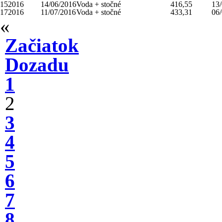
152016
14/06/2016
Voda + stočné
416,55
13
172016
11/07/2016
Voda + stočné
433,31
06
«
Začiatok
Dozadu
1
2
3
4
5
6
7
8