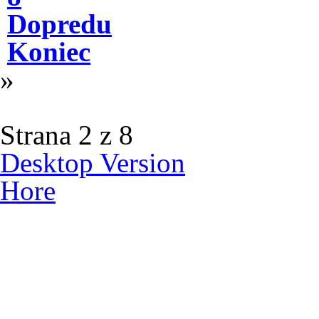
Dopredu
Koniec
»
Strana 2 z 8
Desktop Version
Hore
© 2012 Školská jedáleň -
všetky prá