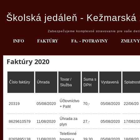
Školská jedáleň - Kežmarská 
Zabezpečujeme komplexné stravovanie pre vaše deti 
INFO
FAKTÚRY
FA. - POTRAVINY
ZMLUVY
Faktúry 2020
Tovar /
Suma s
Číslo faktúry
Úhrada
Vystavená
Splatnos
Služba
DPH
Účtovníctvo
20319
05/08/2020
70,-
05/08/2020
22/06/20
+ PaM
Úhrada za
8629610579
11/08/2020
27,-
05/08/2020
17/082/2
plyn
Telefónné
8265895138
11/08/2020
hovory +
39,30
05/08/2020
18/08/20