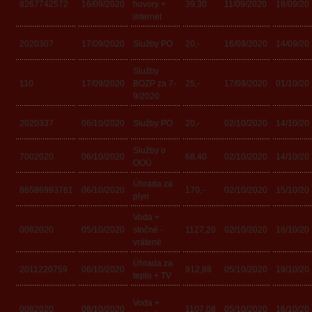
8267742572
16/09/2020
hovory +
39,30
11/09/2020
18/09/20
internet
2020307
17/09/2020
Služby PO
20,-
16/09/2020
14/09/20
Služby
110
17/09/2020
BOZP za 7-
25,-
17/09/2020
01/10/20
9/2020
2020337
06/10/2020
Služby PO
20,-
02/10/2020
14/10/20
Služby o
7002020
06/10/2020
68,40
02/10/2020
14/10/20
OOÚ
Úhrada za
86586993781
06/10/2020
170,-
02/10/2020
15/10/20
plyn
Voda +
0082020
05/10/2020
stočné -
1127,20
02/10/2020
16/10/20
vrátené
Úhrada za
2011220759
06/10/2020
912,88
05/10/2020
19/10/20
teplo + TV
Voda +
0082020
08/10/2020
1107,08
05/10/2020
16/10/20