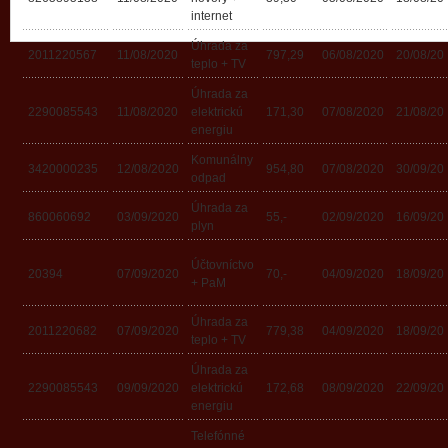
internet
Úhrada za
2011220567
11/08/2020
797,29
06/08/2020
20/08/20
teplo + TV
Úhrada za
2290085543
11/08/2020
elektrickú
171,30
07/08/2020
21/08/20
energiu
Komunálny
3420000235
12/08/2020
954,80
07/08/2020
30/09/20
odpad
Úhrada za
860060692
03/09/2020
55,-
02/09/2020
16/09/20
plyn
Účtovníctvo
20394
07/09/2020
70,-
04/09/2020
18/09/20
+ PaM
Úhrada za
2011220682
07/09/2020
779,38
04/09/2020
18/09/20
teplo + TV
Úhrada za
2290085543
09/09/2020
elektrickú
172,68
08/09/2020
22/09/20
energiu
Telefónné