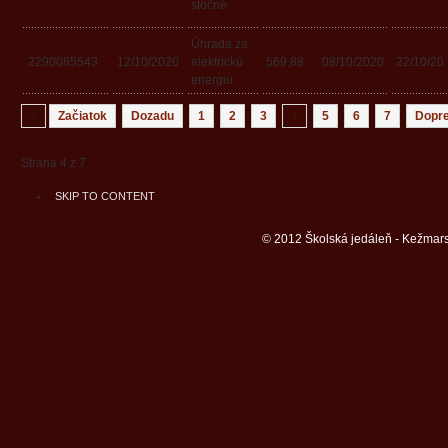
stočné
Úhrada za
2290085543
12/10/2020
elektrickú
569,88
08/10/2020
22/10/20
energiu
«
Začiatok
Dozadu
1
2
3
4
5
6
7
Dopr
Strana 4 z 7
SKIP TO CONTENT
© 2012 Školská jedáleň - Kežmars