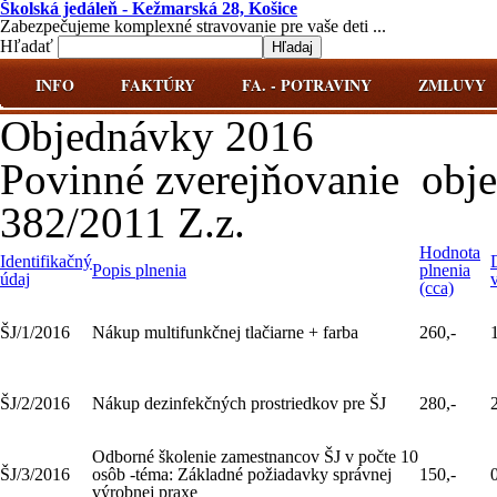
Školská jedáleň - Kežmarská 28, Košice
Zabezpečujeme komplexné stravovanie pre vaše deti ...
Hľadať
INFO
FAKTÚRY
FA. - POTRAVINY
ZMLUVY
Objednávky 2016
Povinné zverejňovanie obj
382/2011 Z.z.
Hodnota
Identifikačný
Popis plnenia
plnenia
údaj
(cca)
ŠJ/1/2016
Nákup multifunkčnej tlačiarne + farba
260,-
ŠJ/2/2016
Nákup dezinfekčných prostriedkov pre ŠJ
280,-
Odborné školenie zamestnancov ŠJ v počte 10
ŠJ/3/2016
osôb -téma: Základné požiadavky správnej
150,-
výrobnej praxe