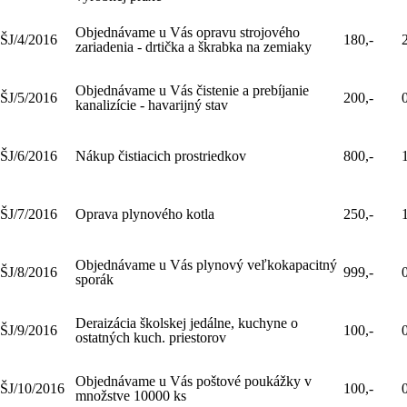
Objednávame u Vás opravu strojového
ŠJ/4/2016
180,-
zariadenia - drtička a škrabka na zemiaky
Objednávame u Vás čistenie a prebíjanie
ŠJ/5/2016
200,-
kanalizície - havarijný stav
ŠJ/6/2016
Nákup čistiacich prostriedkov
800,-
ŠJ/7/2016
Oprava plynového kotla
250,-
Objednávame u Vás plynový veľkokapacitný
ŠJ/8/2016
999,-
sporák
Deraizácia školskej jedálne, kuchyne o
ŠJ/9/2016
100,-
ostatných kuch. priestorov
Objednávame u Vás poštové poukážky v
ŠJ/10/2016
100,-
množstve 10000 ks