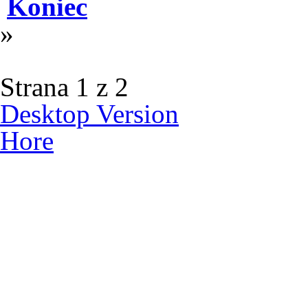
Koniec
»
Strana 1 z 2
Desktop Version
Hore
© 2012 Školská jedáleň -
všetky prá