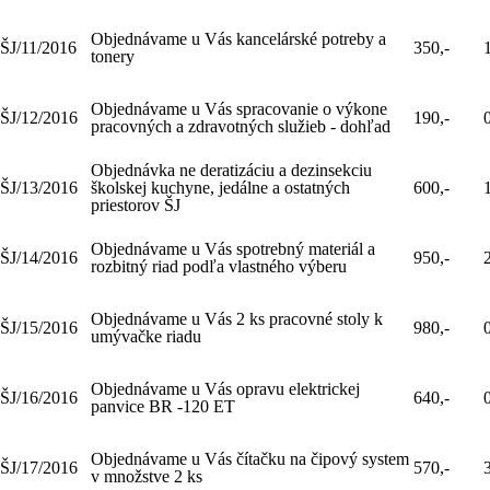
Objednávame u Vás kancelárské potreby a
ŠJ/11/2016
350,-
tonery
Objednávame u Vás spracovanie o výkone
ŠJ/12/2016
190,-
pracovných a zdravotných služieb - dohľad
Objednávka ne deratizáciu a dezinsekciu
ŠJ/13/2016
školskej kuchyne, jedálne a ostatných
600,-
priestorov ŠJ
Objednávame u Vás spotrebný materiál a
ŠJ/14/2016
950,-
rozbitný riad podľa vlastného výberu
Objednávame u Vás 2 ks pracovné stoly k
ŠJ/15/2016
980,-
umývačke riadu
Objednávame u Vás opravu elektrickej
ŠJ/16/2016
640,-
panvice BR -120 ET
Objednávame u Vás čítačku na čipový system
ŠJ/17/2016
570,-
v množstve 2 ks