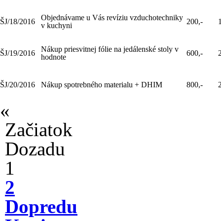
Objednávame u Vás revíziu vzduchotechniky
ŠJ/18/2016
200,-
v kuchyni
Nákup priesvitnej fólie na jedálenské stoly v
ŠJ/19/2016
600,-
hodnote
ŠJ/20/2016
Nákup spotrebného materialu + DHIM
800,-
«
Začiatok
Dozadu
1
2
Dopredu